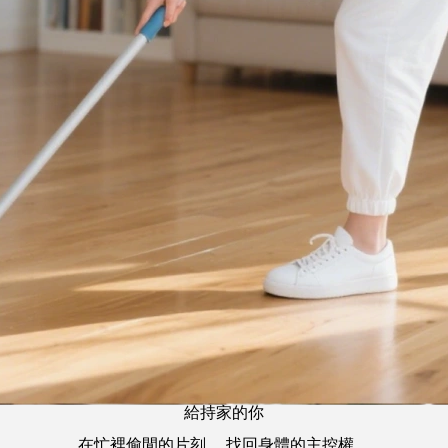
給持家的你
在忙裡偷閒的片刻， 找回身體的主控權。