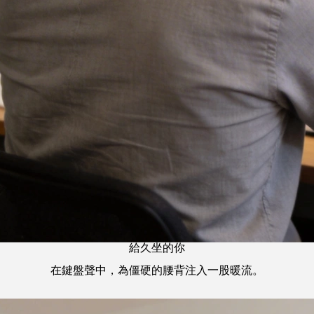
給久坐的你
在鍵盤聲中，為僵硬的腰背注入一股暖流。