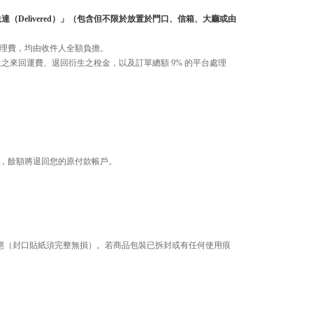
elivered）」（包含但不限於放置於門口、信箱、大廳或由
相關處理費，均由收件人全額負擔。
來回運費、退回衍生之稅金，以及訂單總額 9% 的平台處理
，餘額將退回您的原付款帳戶。
拆封狀態（封口貼紙須完整無損）。若商品包裝已拆封或有任何使用痕