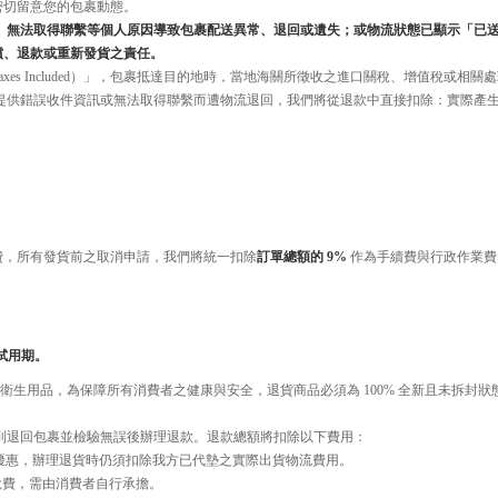
密切留意您的包裹動態。
無法取得聯繫等個人原因導致包裹配送異常、退回或遺失；或物流狀態已顯示「已送達（D
償、退款或重新發貨之責任。
 Taxes Included）」，包裹抵達目的地時，當地海關所徵收之進口關稅、增值稅或
供錯誤收件資訊或無法取得聯繫而遭物流退回，我們將從退款中直接扣除：實際產生之
費，所有發貨前之取消申請，我們將統一扣除
訂單總額的 9%
作為手續費與行政作業費
試用期。
器屬個人衛生用品，為保障所有消費者之健康與安全，退貨商品必須為 100% 全新且未
到退回包裹並檢驗無誤後辦理退款。退款總額將扣除以下費用：
優惠，辦理退貨時仍須扣除我方已代墊之實際出貨物流費用。
稅費，需由消費者自行承擔。