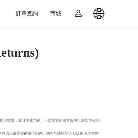
訂單查詢
商城
eturns)
特殊物流需求，於訂單成立後、正式發貨前由客服另行通知並收取。
be）發送包含物流追蹤單號的電子郵件。您亦可隨時登入 ULTRIIX 官網的