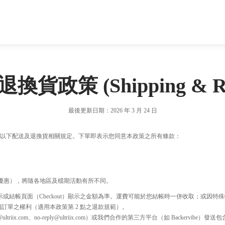
退換貨政策
(Shipping & R
最後更新日期：2026 年 3 月 24 日
細閱讀以下配送及退換貨相關規定。下單即表示您同意本政策之所有條款：
優惠），將隨各地區及檔期活動有所不同。
或結帳頁面（Checkout）顯示之金額為準。運費可能於您結帳時一併收取；或因
訂單之權利（適用本政策第 2 點之退款規範）。
riix.com、no-reply@ultriix.com）或我們合作的第三方平台（如 Backervi