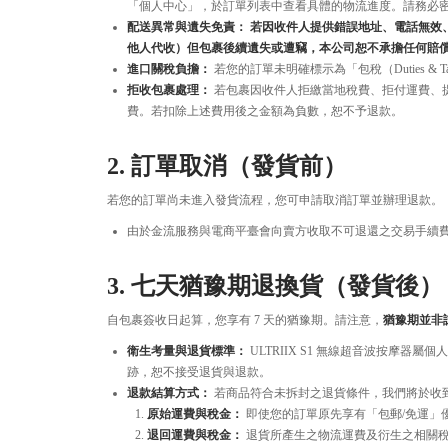
「個人中心」，於訂單列表中查看具體的物流進度。請務必
配送異常與遺失免責： 若因收件人提供錯誤地址、電話無效、
他人代收）但包裹後續遺失或遭竊，本公司恕不承擔任何賠
進口關稅負擔：
若您的訂單未明確標示為「包稅（Duties &
拒收包裹處理：
若包裹因收件人拒繳當地稅費、拒付運費、提
費。若扣除上述費用後之金額為負數，恕不予退款。
2. 訂單取消（發貨前）
若您的訂單尚未進入發貨流程，您可申請取消訂單並辦理退款。
由於金流服務與電商平臺會向賣方收取不可退還之交易手續
3. 七天猶豫期退換貨（發貨後）
自包裹簽收日起算，您享有 7 天的猶豫期。請注意，
猶豫期並非
衛生考量與退貨標準：
ULTRIIX S1 無線超音波按摩
跡，恕不接受退貨與退款。
退款結算方式：
若商品符合未拆封之退貨條件，我們將於收
原始運費與稅金：
即使您的訂單原先享有「包郵/免運」
退回運費與稅金：
退貨所產生之物流運費及衍生之相關