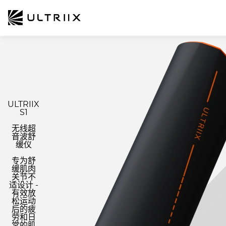
ULTRIIX
S1
无线超
音波舒
缓仪
专为舒
缓肌肉
关节不
适设计 -
有效放
松运动
后的疲
劳和日
常的肌