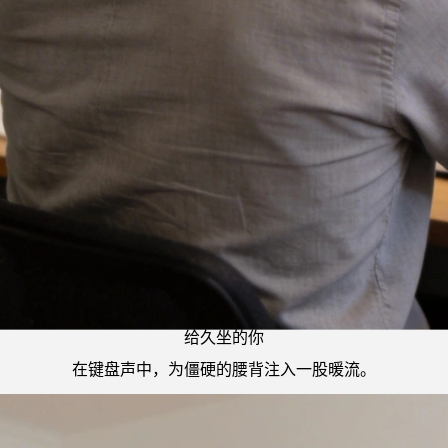
给久坐的你
在键盘声中，为僵硬的腰背注入一股暖流。